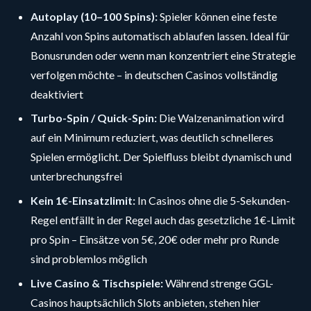
Autoplay (10–100 Spins):
Spieler können eine feste
Anzahl von Spins automatisch ablaufen lassen. Ideal für
Bonusrunden oder wenn man konzentriert eine Strategie
verfolgen möchte – in deutschen Casinos vollständig
deaktiviert
Turbo-Spin / Quick-Spin:
Die Walzenanimation wird
auf ein Minimum reduziert, was deutlich schnelleres
Spielen ermöglicht. Der Spielfluss bleibt dynamisch und
unterbrechungsfrei
Kein 1€-Einsatzlimit:
In Casinos ohne die 5-Sekunden-
Regel entfällt in der Regel auch das gesetzliche 1€-Limit
pro Spin – Einsätze von 5€, 20€ oder mehr pro Runde
sind problemlos möglich
Live Casino & Tischspiele:
Während strenge GGL-
Casinos hauptsächlich Slots anbieten, stehen hier