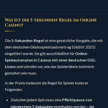
Was ist die 5-Sekunden-Regel im Online
Casino?
Die
5-Sekunden-Regel
ist eine gesetzliche Vorgabe, die mit
dem deutschen Glücksspielstaatsvertrag (GlüStV 2021)
eingeführt wurde. Sie gilt ausschließlich für
Online-
Spielautomaten in Casinos mit einer deutschen GGL-
Lizenz
und schreibt vor, wie das Spielerlebnis technisch
gestaltet sein muss.
In der Praxis bedeutet die Regel für Spieler konkret
Folgendes:
Zwischen jedem Spin muss eine
Pflichtpause von
mindestens 5 Sekunden
eingehalten werden – der