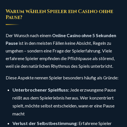
Warum wählen Spieler ein Casino ohne
Pause?
Der Wunsch nach einem
Online Casino ohne 5 Sekunden
Pause
ist in den meisten Fällen keine Absicht, Regeln zu
umgehen – sondern eine Frage der Spielerfahrung. Viele
erfahrene Spieler empfinden die Pflichtpause als störend,
weil sie den natürlichen Rhythmus des Spiels unterbricht.
Diese Aspekte nennen Spieler besonders häufig als Gründe:
Unterbrochener Spielfluss:
Jede erzwungene Pause
reißt aus dem Spielerlebnis heraus. Wer konzentriert
spielt, möchte selbst entscheiden, wann er eine Pause
macht
Verlust der Selbstbestimmung:
Erfahrene Spieler