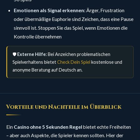
Emotionen als Signal erkennen:
Ärger, Frustration
oder übermäßige Euphorie sind Zeichen, dass eine Pause
sinnvoll ist. Stoppen Sie das Spiel, wenn Emotionen die
Kontrolle übernehmen
🛡️
Externe Hilfe:
Bei Anzeichen problematischen
Spielverhaltens bietet
Check Dein Spiel
kostenlose und
anonyme Beratung auf Deutsch an.
Vorteile und Nachteile im Überblick
Ein
Casino ohne 5 Sekunden Regel
bietet echte Freiheiten
– aber auch Aspekte, die Spieler kennen sollten. Hier der