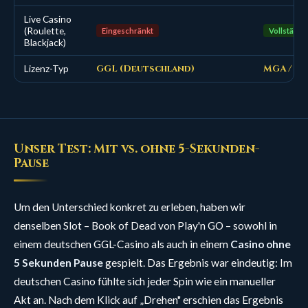
Live Casino
(Roulette,
Eingeschränkt
Vollständi
Blackjack)
Lizenz-Typ
GGL (Deutschland)
MGA / C
Unser Test: Mit vs. ohne 5-Sekunden-
Pause
Um den Unterschied konkret zu erleben, haben wir
denselben Slot – Book of Dead von Play'n GO – sowohl in
einem deutschen GGL-Casino als auch in einem
Casino ohne
5 Sekunden Pause
gespielt. Das Ergebnis war eindeutig: Im
deutschen Casino fühlte sich jeder Spin wie ein manueller
Akt an. Nach dem Klick auf „Drehen" erschien das Ergebnis