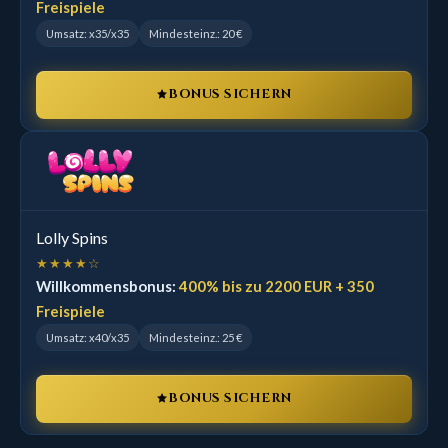
Freispiele
Umsatz: x35/x35
Mindesteinz.: 20 €
BONUS SICHERN
Lolly Spins
★★★★☆
Willkommensbonus:
400% bis zu 2200 EUR + 350
Freispiele
Umsatz: x40/x35
Mindesteinz.: 25 €
BONUS SICHERN