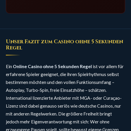
Unser Fazit zum Casino ohne 5 Sekunden
Regel
Ein
Online Casino ohne 5 Sekunden Regel
ist vor allem für
erfahrene Spieler geeignet, die ihren Spielrhythmus selbst
bestimmen möchten und den vollen Funktionsumfang –
Autoplay, Turbo-Spin, freie Einsatzhöhe – schätzen.
International lizenzierte Anbieter mit MGA- oder Curaçao-
Lizenz sind dabei genauso seriös wie deutsche Casinos, nur
mit anderen Regelwerken. Die größere Freiheit bringt
jedoch mehr Eigenverantwortung mit sich: Wer ohne
erzwungene Pausen spielt, sollte bewusst eigene Grenzen