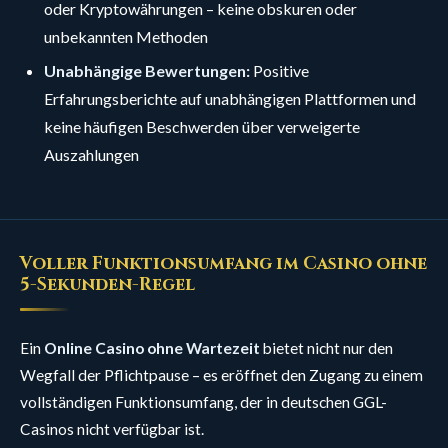
oder Kryptowährungen – keine obskuren oder
unbekannten Methoden
Unabhängige Bewertungen:
Positive
Erfahrungsberichte auf unabhängigen Plattformen und
keine häufigen Beschwerden über verweigerte
Auszahlungen
Voller Funktionsumfang im Casino ohne
5-Sekunden-Regel
Ein
Online Casino ohne Wartezeit
bietet nicht nur den
Wegfall der Pflichtpause – es eröffnet den Zugang zu einem
vollständigen Funktionsumfang, der in deutschen GGL-
Casinos nicht verfügbar ist.