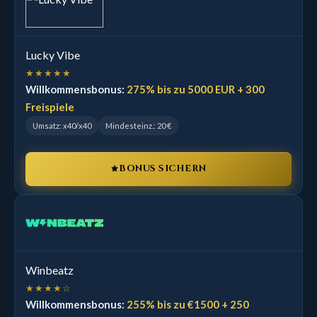
Lucky Vibe
★★★★★
Willkommensbonus:
275% bis zu 5000 EUR + 300
Freispiele
Umsatz: x40/x40
Mindesteinz.: 20 €
BONUS SICHERN
Winbeatz
★★★★☆
Willkommensbonus:
255% bis zu €1500 + 250