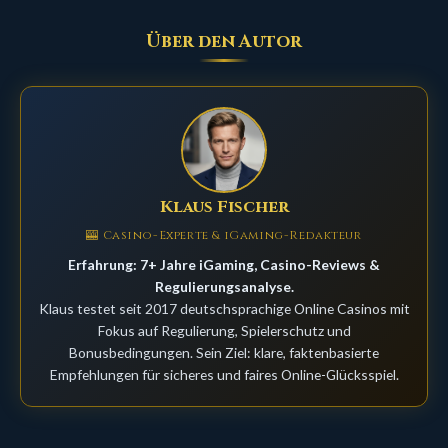
Spieler ist dies vollkommen legal – strafbar ist
transparente Bonusbedingungen, faire
ausschließlich das Betreiben ohne Lizenz, nicht das
Über den Autor
Spielauszahlungsquoten (RTP), sichere
Spielen.
Zahlungsabwicklung und Spielerschutzmaßnahmen.
Achten Sie auf die sichtbare Lizenznummer im Footer des
Casinos und verifizieren Sie diese auf der
Behördenwebsite.
Klaus Fischer
🎰 Casino-Experte & iGaming-Redakteur
Erfahrung: 7+ Jahre iGaming, Casino-Reviews &
Regulierungsanalyse.
Klaus testet seit 2017 deutschsprachige Online Casinos mit
Fokus auf Regulierung, Spielerschutz und
Bonusbedingungen. Sein Ziel: klare, faktenbasierte
Empfehlungen für sicheres und faires Online-Glücksspiel.