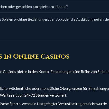
iehen oder gestohlen, um spielen zu können?
s Spielen wichtige Beziehungen, den Job oder die Ausbildung gefährde
 in Online Casinos
ne Casinos bieten in den Konto-Einstellungen eine Reihe von Selbs
iche, wöchentliche oder monatliche Obergrenzen für Einzahlunge
r Wartezeit von 24–72 Stunden verzögert.
sche Sperre, wenn ein festgelegter Verlustbetrag erreicht wurde.