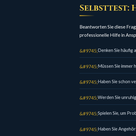
Selbsttest: 
Beantworten Sie diese Frag
professionelle Hilfe in Ans
Denken Sie häufig a
Müssen Sie immer h
Haben Sie schon ve
Werden Sie unruhig 
Spielen Sie, um Pr
Haben Sie Angehöri