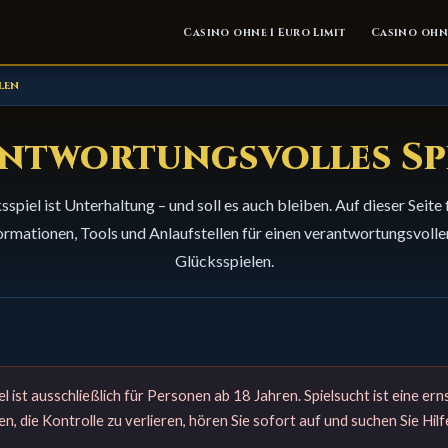
Casino ohne 1 Euro Limit
Casino ohne
len
ntwortungsvolles Sp
spiel ist Unterhaltung – und soll es auch bleiben. Auf dieser Seite f
ormationen, Tools und Anlaufstellen für einen verantwortungsvol
Glücksspielen.
l ist ausschließlich für Personen ab 18 Jahren. Spielsucht ist eine er
, die Kontrolle zu verlieren, hören Sie sofort auf und suchen Sie Hilf