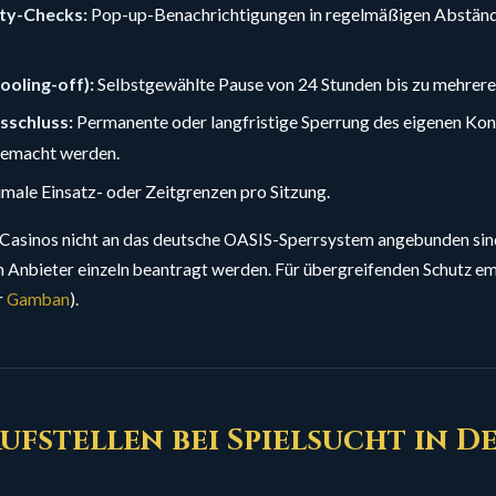
ity-Checks:
Pop-up-Benachrichtigungen in regelmäßigen Abständen
ooling-off):
Selbstgewählte Pause von 24 Stunden bis zu mehrer
sschluss:
Permanente oder langfristige Sperrung des eigenen Kon
gemacht werden.
ale Einsatz- oder Zeitgrenzen pro Sitzung.
 Casinos nicht an das deutsche OASIS-Sperrsystem angebunden sin
m Anbieter einzeln beantragt werden. Für übergreifenden Schutz em
r
Gamban
).
aufstellen bei Spielsucht in 