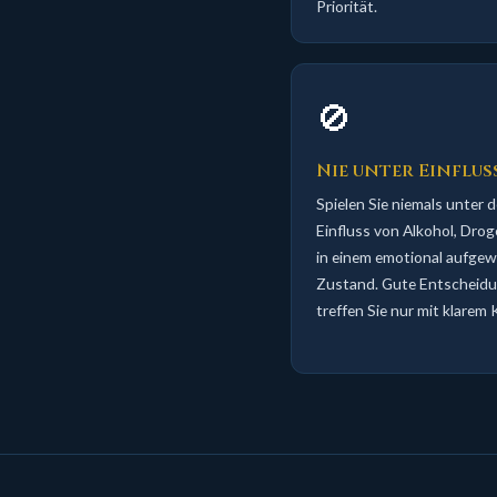
Priorität.
🚫
Nie unter Einflus
Spielen Sie niemals unter 
Einfluss von Alkohol, Dro
in einem emotional aufge
Zustand. Gute Entscheid
treffen Sie nur mit klarem 