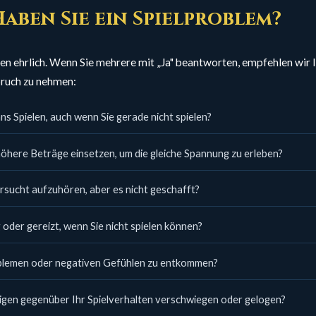
Haben Sie ein Spielproblem?
en ehrlich. Wenn Sie mehrere mit „Ja" beantworten, empfehlen wir 
pruch zu nehmen:
ns Spielen, auch wenn Sie gerade nicht spielen?
öhere Beträge einsetzen, um die gleiche Spannung zu erleben?
rsucht aufzuhören, aber es nicht geschafft?
oder gereizt, wenn Sie nicht spielen können?
oblemen oder negativen Gefühlen zu entkommen?
gen gegenüber Ihr Spielverhalten verschwiegen oder gelogen?