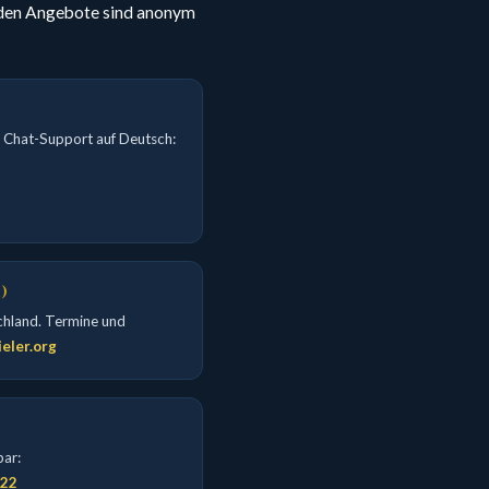
genden Angebote sind anonym
& Chat-Support auf Deutsch:
)
chland. Termine und
eler.org
bar:
222