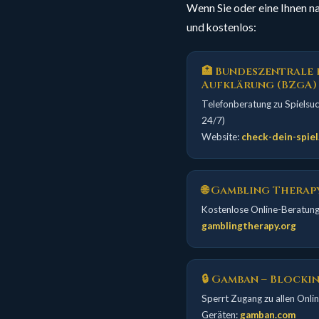
Wenn Sie oder eine Ihnen na
und kostenlos:
🏥 Bundeszentrale
Aufklärung (BZgA)
Telefonberatung zu Spielsu
24/7)
Website:
check-dein-spiel
🌐 Gambling Therap
Kostenlose Online-Beratung
gamblingtherapy.org
🔒 Gamban – Blocki
Sperrt Zugang zu allen Onlin
Geräten:
gamban.com