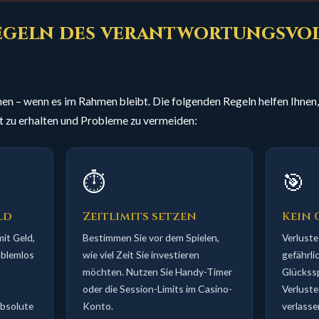
egeln des verantwortungsvo
n – wenn es im Rahmen bleibt. Die folgenden Regeln helfen Ihnen, 
t zu erhalten und Probleme zu vermeiden:
⏱️
🎯
ld
Zeitlimits setzen
Kein 
mit Geld,
Bestimmen Sie vor dem Spielen,
Verluste
oblemlos
wie viel Zeit Sie investieren
gefährli
möchten. Nutzen Sie Handy-Timer
Glückssp
oder die Session-Limits im Casino-
Verluste
bsolute
Konto.
verlasse